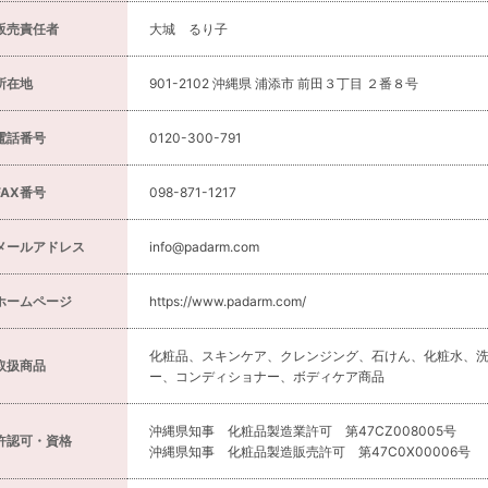
販売責任者
大城 るり子
所在地
901-2102 沖縄県 浦添市 前田３丁目 ２番８号
電話番号
0120-300-791
FAX番号
098-871-1217
メールアドレス
info@padarm.com
ホームページ
https://www.padarm.com/
化粧品、スキンケア、クレンジング、石けん、化粧水、
取扱商品
ー、コンディショナー、ボディケア商品
沖縄県知事 化粧品製造業許可 第47CZ008005号
許認可・資格
沖縄県知事 化粧品製造販売許可 第47C0X00006号