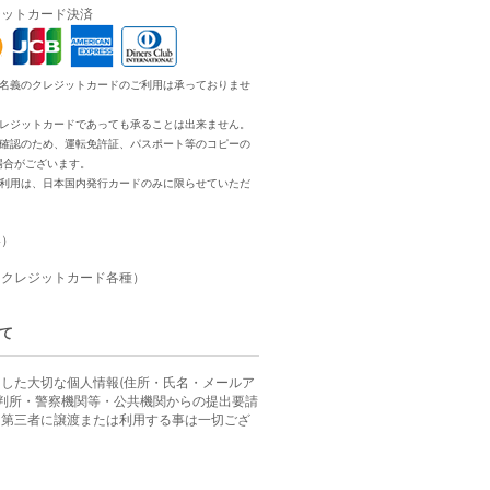
ジットカード決済
る名義のクレジットカードのご利用は承っておりませ
クレジットカードであっても承ることは出来ません。
用確認のため、運転免許証、パスポート等のコピーの
場合がございます。
ご利用は、日本国内発行カードのみに限らせていただ
い）
・クレジットカード各種）
て
した大切な個人情報(住所・氏名・メールア
裁判所・警察機関等・公共機関からの提出要請
、第三者に譲渡または利用する事は一切ござ