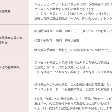
ショッッピングサイト上に表示されている在庫情報（売
グシステムが出力する目安の数量となります。
販売数量
ご注文後、当店よりご注文確認メールを送信した時点で
正確な在庫状況は各商品ページの「問い合わせ」ボタン
梱包配送料金： 全国一律880円 (8,800円以上のお買い
商品代金以外の必
代引き手数料： 無料 (弊社負担)
要料金
銀行振込手数料：原則としてお客様負担にてお願いいた
プレゼント発送などで銀行振り込みをご希望のお客様は
申込の有効期限
ご注文から10日以内にお支払いください。
10日を過ぎてご入金がない場合は、注文をキャンセルさ
銀行振込をご利用の場合、ご入金確認日の翌営業日から
クレジットカード・代金引換の場合、ご注文日の翌営業
※大雪、台風などの天候状況により、運送に遅れが生じる
連絡メールの伝票番号を使って運送会社にお問い合せ頂
※ 土・日・祝日のご注文は休み明け以降の発送となりま