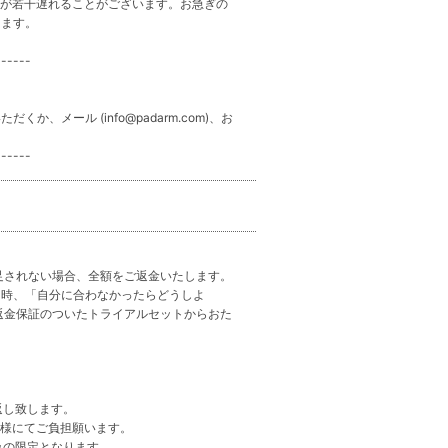
送が若干遅れることがございます。お急ぎの
します。
------
、メール (info@padarm.com)、お
------
足されない場合、全額をご返金いたします。
る時、「自分に合わなかったらどうしよ
返金保証のついたトライアルセットからおた
返し致します。
客様にてご負担願います。
みの限定となります。