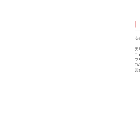
安
天
〒9
フ
FA
営業