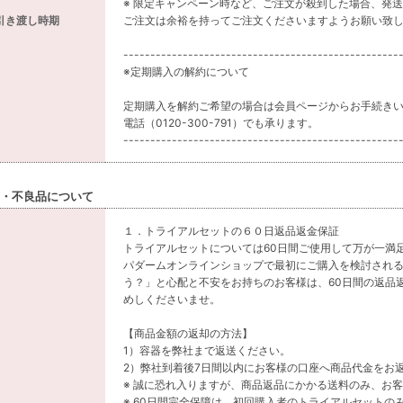
※ 限定キャンペーン時など、ご注文が殺到した場合、発
引き渡し時期
ご注文は余裕を持ってご注文くださいますようお願い致
---------------------------------------------------
※定期購入の解約について
定期購入を解約ご希望の場合は会員ページからお手続きいただくか
電話（0120-300-791）でも承ります。
---------------------------------------------------
・不良品について
１．トライアルセットの６０日返品返金保証
トライアルセットについては60日間ご使用して万が一満
パダームオンラインショップで最初にご購入を検討され
う？」と心配と不安をお持ちのお客様は、60日間の返品
めしくださいませ。
【商品金額の返却の方法】
1）容器を弊社まで返送ください。
2）弊社到着後7日間以内にお客様の口座へ商品代金をお
※ 誠に恐れ入りますが、商品返品にかかる送料のみ、お
※ 60日間完全保障は、初回購入者のトライアルセットの