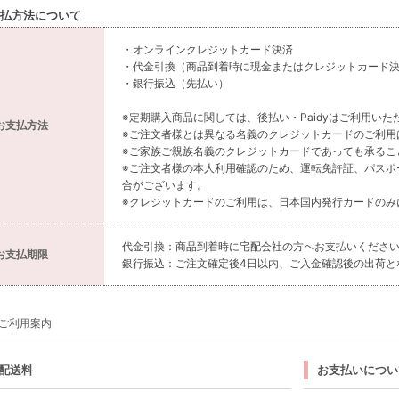
払方法について
・オンラインクレジットカード決済
・代金引換（商品到着時に現金またはクレジットカード
・銀行振込（先払い）
※定期購入商品に関しては、後払い・Paidyはご利用いた
お支払方法
※ご注文者様とは異なる名義のクレジットカードのご利用
※ご家族ご親族名義のクレジットカードであっても承るこ
※ご注文者様の本人利用確認のため、運転免許証、パスポ
合がございます。
※クレジットカードのご利用は、日本国内発行カードのみ
代金引換：商品到着時に宅配会社の方へお支払いくださ
お支払期限
銀行振込：ご注文確定後4日以内、ご入金確認後の出荷と
ご利用案内
配送料
お支払いについ