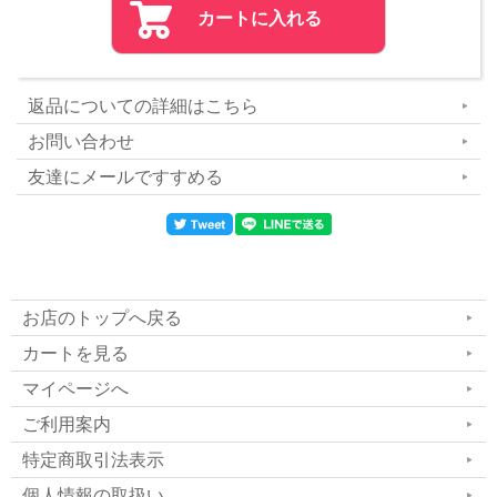
乾燥肌・敏感肌のために医療現場で生まれた超酸性水を
ベースにした完全無添加ローション。お肌にやさしく浸
透してバリア機能を整え、すこやかなお肌に導きます。
返品についての詳細はこちら
はじまりは医療の現場から。
お問い合わせ
350症例の臨床データに基づいて、さまざまな専門分野
のドクターらが考案。
友達にメールですすめる
従来は病院内のみにて使用されていたローションが、新
たに一般向けとして製品されました。
お店のトップへ戻る
カートを見る
マイページへ
ご利用案内
特定商取引法表示
個人情報の取扱い