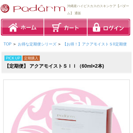
沖縄産ハイビスカスのスキンケア【パダー
ム】 通販
TOP
>
お得な定期便シリーズ
>
【お得！】アクアモイストＳII定期便
PICK UP
定期購入
【定期便】 アクアモイストＳＩＩ（60ml×2本)