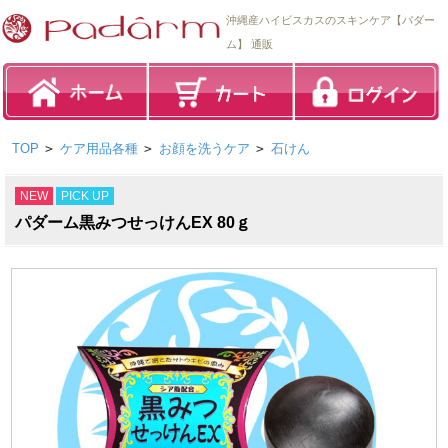
沖縄産ハイビスカスのスキンケア【パダー
ム】 通販
TOP
>
ケア用品各種
>
お顔を洗うケア
>
石けん
NEW
PICK UP
パダーム黒みつせっけんEX 80ｇ